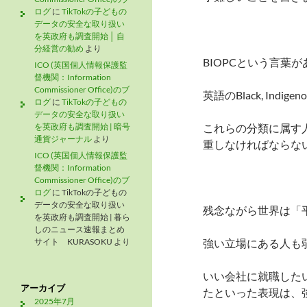
ログ
に
TikTokの子どもの
データの安全な取り扱い
を英政府も調査開始 │ 自
分経営の勧め
より
BIOPCという言葉
ICO (英国個人情報保護監
督機関：Information
Commissioner Office)のブ
英語のBlack, Indig
ログ
に
TikTokの子どもの
データの安全な取り扱い
を英政府も調査開始 | 暗号
これらの分類に属す
通貨ジャーナル
より
重しなければならな
ICO (英国個人情報保護監
督機関：Information
Commissioner Office)のブ
ログ
に
TikTokの子どもの
データの安全な取り扱い
残念ながら世界は「
を英政府も調査開始 | 暮ら
しのニュース速報まとめ
サイト KURASOKU
より
強い立場にある人も
いい会社に就職した
アーカイブ
たといった表現は、
2025年7月