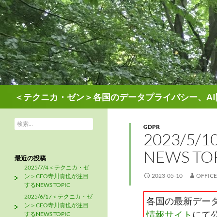
検
＜テクニカ・ゼン＞各国のデータプライバシー、AI
索
検
GDPR
索:
2023/
NEWS TO
最近の投稿
2025/7/4＜テクニカ・ゼ
2023-05-10
OFFIC
ン＞CEO寺川貴也が注目
するNEWS TOPIC
2025/6/17＜テクニカ・ゼ
各国の最新デー
ン＞CEO寺川貴也が注目
情報サイト
にて
するNEWS TOPIC