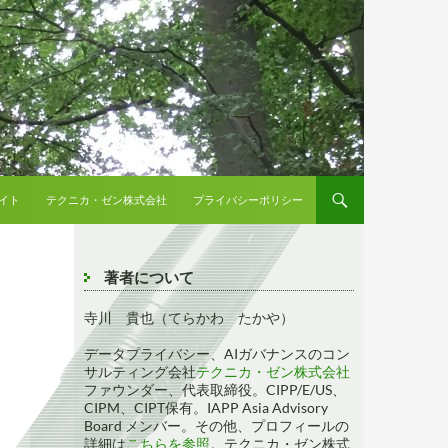
イト
テクニカ・ゼン株式会社
プライバシーポリシー
著者について
寺川 貴也（てらかわ たかや）
データプライバシー、AIガバナンスのコン
サルティング会社
テクニカ・ゼン株式会社
ファウンダー、代表取締役。CIPP/E/US、
CIPM、CIPT保有。IAPP Asia Advisory
Board メンバー。その他、プロフィールの
詳細は
こちらを参照
。テクニカ・ゼン株式