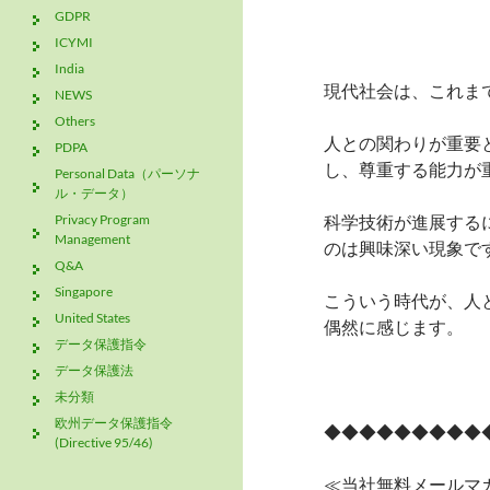
GDPR
ICYMI
India
現代社会は、これま
NEWS
Others
人との関わりが重要
PDPA
し、尊重する能力が
Personal Data（パーソナ
ル・データ）
Privacy Program
科学技術が進展する
Management
のは興味深い現象で
Q&A
Singapore
こういう時代が、人
United States
偶然に感じます。
データ保護指令
データ保護法
未分類
欧州データ保護指令
◆◆◆◆◆◆◆◆◆
(Directive 95/46)
≪当社無料メールマ