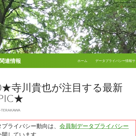
コンテンツへスキップ
関連情報
ホーム
データプライバシー情報サ
5/10★寺川貴也が注目する最新
PIC★
E-TERAKAWA
タプライバシー動向は、
会員制データプライバシー
公開しています。