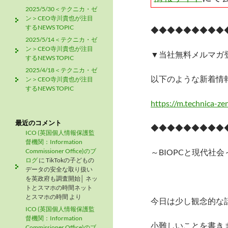
2025/5/30＜テクニカ・ゼ
ン＞CEO寺川貴也が注目
するNEWS TOPIC
◆◆◆◆◆◆◆◆◆
2025/5/14＜テクニカ・ゼ
ン＞CEO寺川貴也が注目
▼当社無料メルマガ
するNEWS TOPIC
2025/4/18＜テクニカ・ゼ
以下のような新着情
ン＞CEO寺川貴也が注目
するNEWS TOPIC
https://m.technica-ze
最近のコメント
◆◆◆◆◆◆◆◆◆
ICO (英国個人情報保護監
督機関：Information
Commissioner Office)のブ
～BIOPCと現代社会
ログ
に
TikTokの子どもの
データの安全な取り扱い
を英政府も調査開始│ ネッ
トとスマホの時間ネット
とスマホの時間
より
今日は少し観念的な
ICO (英国個人情報保護監
督機関：Information
小難しいことを書き
Commissioner Office)のブ