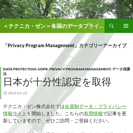
検
＜テクニカ・ゼン＞各国のデータプライバシー、AI関連情報
索
コ
メインメ
ン
ニュー
テ
「Privacy Program Management」カテゴリーアーカイブ
ン
ツ
へ
ス
DATA PROTECTION
,
GDPR
,
PRIVACY PROGRAM MANAGEMENT
,
データ保護
法
キ
日本が十分性認定を取得
ッ
プ
2019-01-23
テクニカ・ゼン株式会社では
会員制データ・プライバシー
情報サイト
を開始しました。こちらの
有用情報
で記事を更
新していますので、ぜひご訪問・ご登録ください。