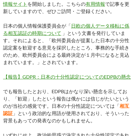
情報サイト
を開始しました。こちらの
有用情報
で記事を更
新していますので、ぜひご訪問・ご登録ください。
日本の個人情報保護委員会が「
日欧の個人データ移転に係
る相互認証の時期について
」という文書を発行していま
す。それによると、「欧州委員会が提案した日本の十分性
認定案を歓迎する意見を採択したところ、事務的な手続き
のため、欧州委員会による最終決定が１月中になると見込
まれています。」とされています。
【報告】GDPR：日本の十分性認定についてのEDPBの懸念
でも報告したとおり、EDPBはかなり深い懸念を示してお
り、「歓迎」したという報告は俄かには信じがたいという
のが当社の感覚です。日本の十分性認定については「
相互
認証
」という政治的な用語が使用されており、そういった
背景もあっての発表なのかもしれません。
いずれにせよ、政治的思惑で決定された十分性認定であれ