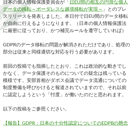
日本の個人情報保護委員会が「
日EU間の相互の円滑な個人
データの移転～ボーダレスな越境移転が実現～
」とのプレ
スリリースを発表しました。本日付で日EU間のデータ移転
が自由に行えるようになります。（日本の個人情報保護法
に厳密に従っており、かつ補完ルールを遵守していれば）
GDPRのデータ移転の問題が解消されただけであり、処理の
部分は従来と同様適切な対応を行う必要があります。
前回の投稿でも指摘したとおり、これは政治的な動きでし
かなく、データ保護そのものについての疑念は残っている
模様です。安部首相がダボス会議でデータ流通についての
制度整備を呼びかけると報道されていますので、それ以前
に認定しようという「忖度」が働いたのだと思われます。
以下の投稿をご参照ください。
【報告】GDPR：日本の十分性認定についてのEDPBの懸念