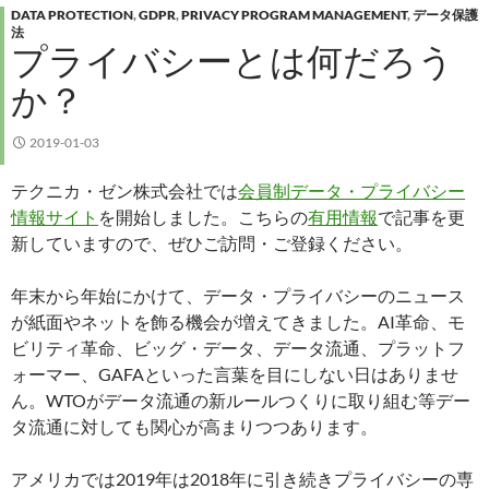
DATA PROTECTION
,
GDPR
,
PRIVACY PROGRAM MANAGEMENT
,
データ保護
法
プライバシーとは何だろう
か？
2019-01-03
テクニカ・ゼン株式会社では
会員制データ・プライバシー
情報サイト
を開始しました。こちらの
有用情報
で記事を更
新していますので、ぜひご訪問・ご登録ください。
年末から年始にかけて、データ・プライバシーのニュース
が紙面やネットを飾る機会が増えてきました。AI革命、モ
ビリティ革命、ビッグ・データ、データ流通、プラットフ
ォーマー、GAFAといった言葉を目にしない日はありませ
ん。WTOがデータ流通の新ルールつくりに取り組む等デー
タ流通に対しても関心が高まりつつあります。
アメリカでは2019年は2018年に引き続きプライバシーの専