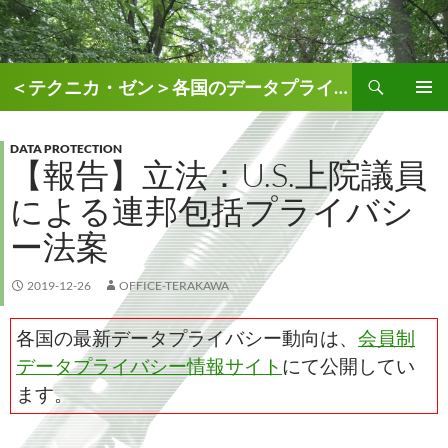
検
＜テクニカ・ゼン＞各国のデータプライバシー、AI関連情報
索
コ
メインメ
ン
ニュー
テ
DATA PROTECTION
【報告】立法：U.S.上院議員
ン
ツ
による連邦包括プライバシ
へ
ス
ー法案
キ
ッ
2019-12-26
OFFICE-TERAKAWA
プ
各国の最新データプライバシー動向は、
会員制
データプライバシー情報サイト
にて公開してい
ます。