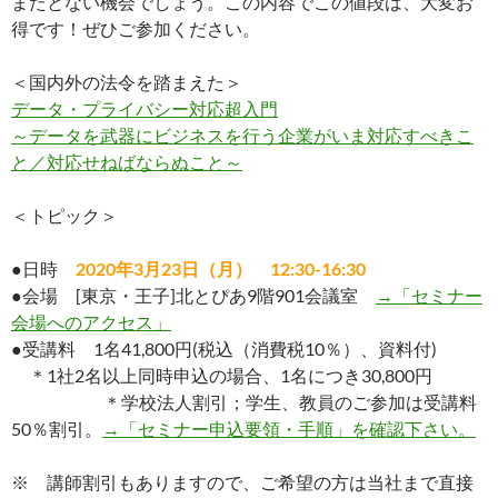
またとない機会でしょう。この内容でこの値段は、大変お
得です！ぜひご参加ください。
＜国内外の法令を踏まえた＞
データ・プライバシー
対応超入門
～データを武器にビジネスを行う企業がいま対応すべきこ
と／対応せねばならぬこと～
＜トピック＞
●日時
2020年3月23日（月） 12:30-16:30
●会場 [東京・王子]北とぴあ9階901会議室
→「セミナー
会場へのアクセス」
●受講料 1名41,800円(税込（消費税10％）、資料付)
＊1社2名以上
同時申込の場合
、1名につき30,800円
＊
学校法人割引
；学生、教員のご参加は受講料
50％割引。
→「セミナー申込要領・手順」を確認下さい。
※ 講師割引もありますので、ご希望の方は当社まで直接