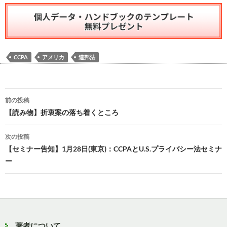
CCPA
アメリカ
連邦法
投
前の投稿
稿
【読み物】折衷案の落ち着くところ
ナ
次の投稿
ビ
【セミナー告知】1月28日(東京)：CCPAとU.S.プライバシー法セミナ
ー
ゲ
ー
シ
ョ
著者について