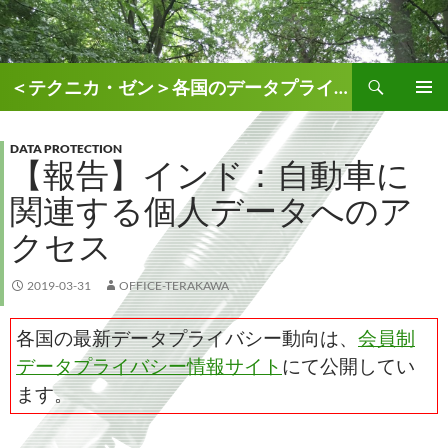
検
＜テクニカ・ゼン＞各国のデータプライバシー、AI関連情報
索
コ
メインメ
ン
ニュー
テ
DATA PROTECTION
【報告】インド：自動車に
ン
ツ
関連する個人データへのア
へ
ス
クセス
キ
ッ
2019-03-31
OFFICE-TERAKAWA
プ
各国の最新データプライバシー動向は、
会員制
データプライバシー情報サイト
にて公開してい
ます。