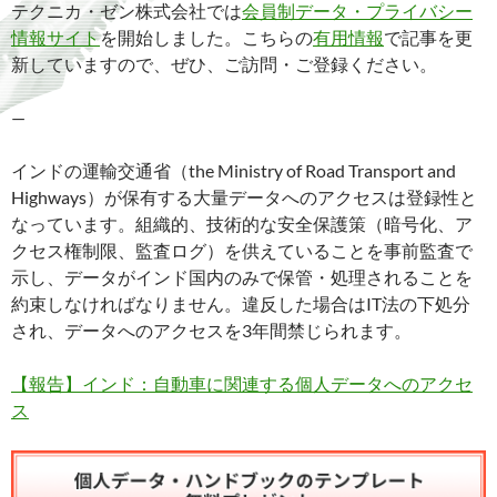
テクニカ・ゼン株式会社では
会員制データ・プライバシー
情報サイト
を開始しました。こちらの
有用情報
で記事を更
新していますので、ぜひ、ご訪問・ご登録ください。
—
インドの運輸交通省（the Ministry of Road Transport and
Highways）が保有する大量データへのアクセスは登録性と
なっています。組織的、技術的な安全保護策（暗号化、ア
クセス権制限、監査ログ）を供えていることを事前監査で
示し、データがインド国内のみで保管・処理されることを
約束しなければなりません。違反した場合はIT法の下処分
され、データへのアクセスを3年間禁じられます。
【報告】インド：自動車に関連する個人データへのアクセ
ス