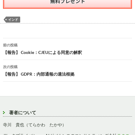
インド
投
前の投稿
稿
【報告】 Cookie：CJEUによる同意の解釈
ナ
次の投稿
ビ
【報告】 GDPR：内部通報の適法根拠
ゲ
ー
シ
著者について
ョ
寺川 貴也（てらかわ たかや）
ン