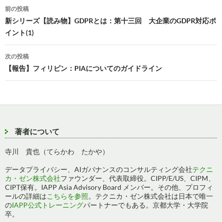
投
前の投稿
稿
新シリーズ【読み物】GDPRとは：第十三回 大企業のGDPR対応ポ
イント(1)
ナ
ビ
次の投稿
【報告】フィリピン：PIAについてのガイドライン
ゲ
ー
シ
ョ
著者について
ン
寺川 貴也（てらかわ たかや）
データプライバシー、AIガバナンスのコンサルティング会社
テクニ
カ・ゼン株式会社
ファウンダー、代表取締役。CIPP/E/US、CIPM、
CIPT保有。IAPP Asia Advisory Board メンバー。その他、プロフィ
ールの詳細は
こちらを参照
。テクニカ・ゼン株式会社は日本で唯一
の
IAPP公式トレーニング
パートナーでもある。京都大学・大学院
卒。