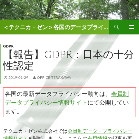
検
＜テクニカ・ゼン＞各国のデータプライバシー、AI関連情報
索
コ
メインメ
ン
ニュー
テ
GDPR
【報告】GDPR：日本の十分
ン
ツ
性認定
へ
ス
キ
2019-01-29
OFFICE-TERAKAWA
ッ
プ
各国の最新データプライバシー動向は、
会員制
データプライバシー情報サイト
にて公開してい
ます。
テクニカ・ゼン株式会社では
会員制データ・プライバシー
情報サイト
を開始しました。こちらの
有用情報
で記事を更