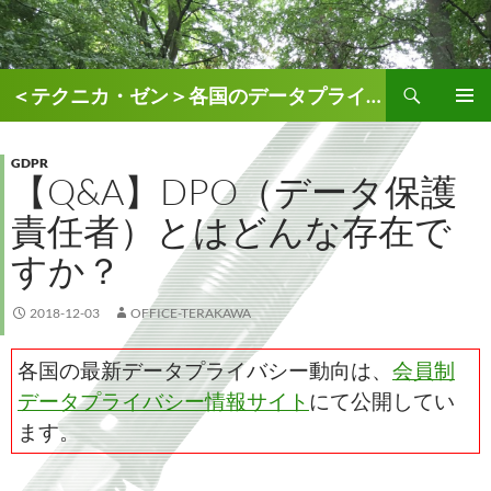
検
＜テクニカ・ゼン＞各国のデータプライバシー、AI関連情報
索
コ
メインメ
ン
ニュー
テ
GDPR
【Q&A】DPO（データ保護
ン
ツ
責任者）とはどんな存在で
へ
ス
すか？
キ
ッ
2018-12-03
OFFICE-TERAKAWA
プ
各国の最新データプライバシー動向は、
会員制
データプライバシー情報サイト
にて公開してい
ます。