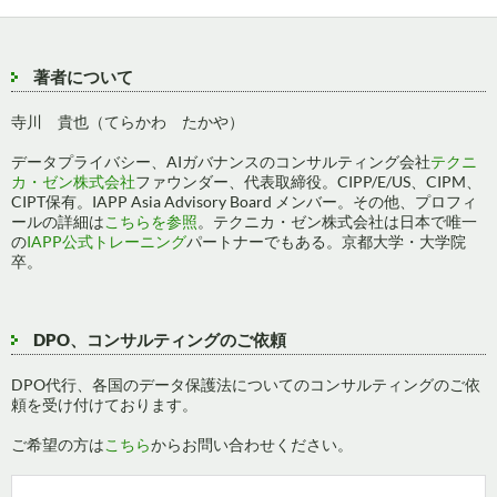
ョ
ン
著者について
寺川 貴也（てらかわ たかや）
データプライバシー、AIガバナンスのコンサルティング会社
テクニ
カ・ゼン株式会社
ファウンダー、代表取締役。CIPP/E/US、CIPM、
CIPT保有。IAPP Asia Advisory Board メンバー。その他、プロフィ
ールの詳細は
こちらを参照
。テクニカ・ゼン株式会社は日本で唯一
の
IAPP公式トレーニング
パートナーでもある。京都大学・大学院
卒。
DPO、コンサルティングのご依頼
DPO代行、各国のデータ保護法についてのコンサルティングのご依
頼を受け付けております。
ご希望の方は
こちら
からお問い合わせください。