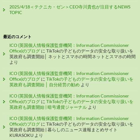
2025/4/18＜テクニカ・ゼン＞CEO寺川貴也が注目するNEWS
TOPIC
最近のコメント
ICO (英国個人情報保護監督機関：Information Commissioner
Office)のブログ
に
TikTokの子どものデータの安全な取り扱いを
英政府も調査開始│ ネットとスマホの時間ネットとスマホの時間
より
ICO (英国個人情報保護監督機関：Information Commissioner
Office)のブログ
に
TikTokの子どものデータの安全な取り扱いを
英政府も調査開始 │ 自分経営の勧め
より
ICO (英国個人情報保護監督機関：Information Commissioner
Office)のブログ
に
TikTokの子どものデータの安全な取り扱いを
英政府も調査開始 | 暗号通貨ジャーナル
より
ICO (英国個人情報保護監督機関：Information Commissioner
Office)のブログ
に
TikTokの子どものデータの安全な取り扱いを
英政府も調査開始 | 暮らしのニュース速報まとめサイト
KURASOKU
より