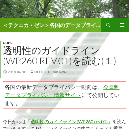
検
＜テクニカ・ゼン＞各国のデータプライバシー、AI関連情報
索
コ
メインメ
ン
ニュー
テ
GDPR
透明性のガイドライン
ン
ツ
(WP260 REV.01)を読む(１)
へ
ス
キ
2018-06-18
OFFICE-TERAKAWA
ッ
プ
各国の最新データプライバシー動向は、
会員制
データプライバシー情報サイト
にて公開してい
ます。
今日からは「
透明性のガイドライン(WP260 rev.01)
」を読ん
でいきます。これは、ガイドラインの中でももっとも重要