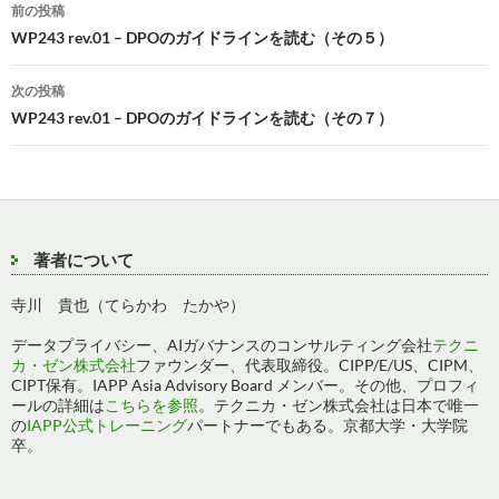
投
前の投稿
稿
WP243 rev.01 – DPOのガイドラインを読む（その５）
ナ
次の投稿
ビ
WP243 rev.01 – DPOのガイドラインを読む（その７）
ゲ
ー
シ
著者について
ョ
寺川 貴也（てらかわ たかや）
ン
データプライバシー、AIガバナンスのコンサルティング会社
テクニ
カ・ゼン株式会社
ファウンダー、代表取締役。CIPP/E/US、CIPM、
CIPT保有。IAPP Asia Advisory Board メンバー。その他、プロフィ
ールの詳細は
こちらを参照
。テクニカ・ゼン株式会社は日本で唯一
の
IAPP公式トレーニング
パートナーでもある。京都大学・大学院
卒。