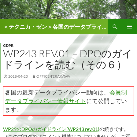
検
＜テクニカ・ゼン＞各国のデータプライバシー、AI関連情報
索
コ
メインメ
ン
ニュー
テ
GDPR
WP243 REV.01 – DPOのガイ
ン
ツ
ドラインを読む（その６）
へ
ス
キ
2018-04-23
OFFICE-TERAKAWA
ッ
プ
各国の最新データプライバシー動向は、
会員制
データプライバシー情報サイト
にて公開してい
ます。
WP29のDPOのガイドライン(WP243 rev.01)
の続きです。
（このブログではコメント機能はつけていませんが、ご質