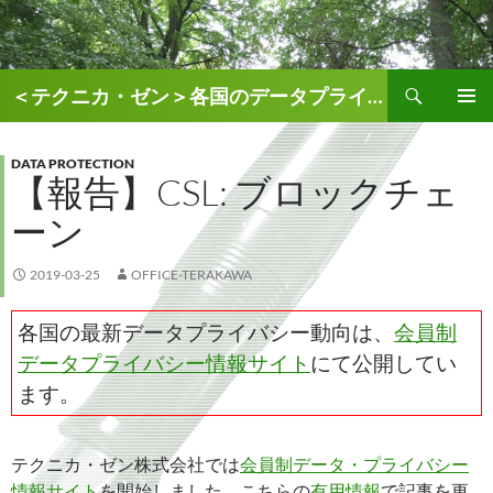
検
＜テクニカ・ゼン＞各国のデータプライバシー、AI関連情報
索
コ
メインメ
ン
ニュー
テ
DATA PROTECTION
【報告】CSL: ブロックチェ
ン
ツ
ーン
へ
ス
キ
2019-03-25
OFFICE-TERAKAWA
ッ
プ
各国の最新データプライバシー動向は、
会員制
データプライバシー情報サイト
にて公開してい
ます。
テクニカ・ゼン株式会社では
会員制データ・プライバシー
情報サイト
を開始しました。こちらの
有用情報
で記事を更