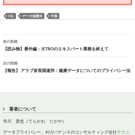
CSL
データ保護法
中国
投
前の投稿
稿
【読み物】番外編：JETROのエキスパート業務を終えて
ナ
次の投稿
ビ
【報告】 アラブ首長国連邦：健康データについてのプライバシー法
ゲ
ー
シ
著者について
ョ
寺川 貴也（てらかわ たかや）
ン
データプライバシー、AIガバナンスのコンサルティング会社
テクニ