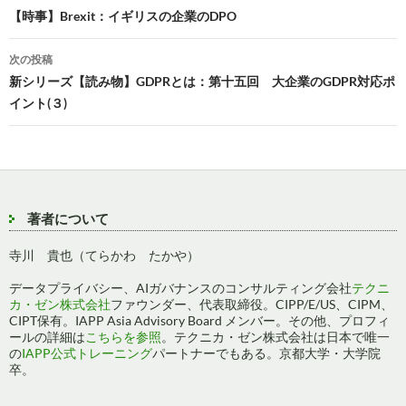
稿
【時事】Brexit：イギリスの企業のDPO
ナ
次の投稿
ビ
新シリーズ【読み物】GDPRとは：第十五回 大企業のGDPR対応ポ
イント(３)
ゲ
ー
シ
ョ
著者について
ン
寺川 貴也（てらかわ たかや）
データプライバシー、AIガバナンスのコンサルティング会社
テクニ
カ・ゼン株式会社
ファウンダー、代表取締役。CIPP/E/US、CIPM、
CIPT保有。IAPP Asia Advisory Board メンバー。その他、プロフィ
ールの詳細は
こちらを参照
。テクニカ・ゼン株式会社は日本で唯一
の
IAPP公式トレーニング
パートナーでもある。京都大学・大学院
卒。