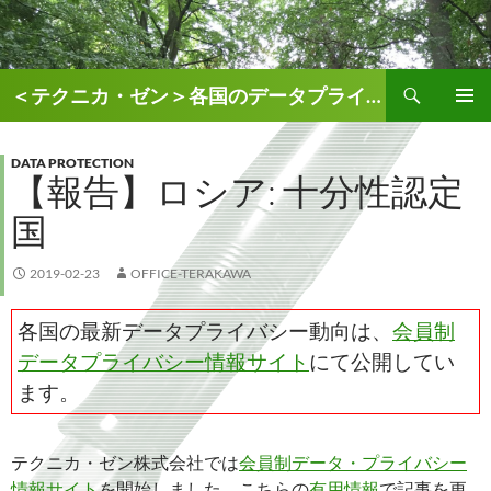
検
＜テクニカ・ゼン＞各国のデータプライバシー、AI関連情報
索
コ
メインメ
ン
ニュー
テ
DATA PROTECTION
【報告】ロシア: 十分性認定
ン
ツ
国
へ
ス
キ
2019-02-23
OFFICE-TERAKAWA
ッ
プ
各国の最新データプライバシー動向は、
会員制
データプライバシー情報サイト
にて公開してい
ます。
テクニカ・ゼン株式会社では
会員制データ・プライバシー
情報サイト
を開始しました。こちらの
有用情報
で記事を更