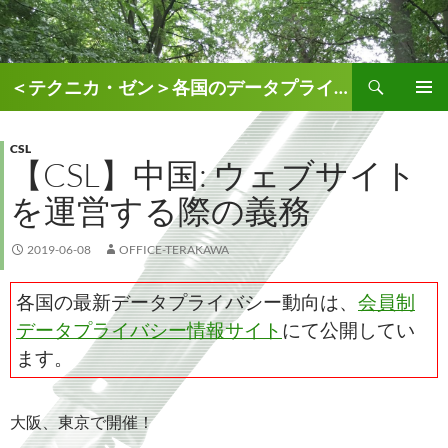
検
＜テクニカ・ゼン＞各国のデータプライバシー、AI関連情報
索
コ
メインメ
ン
ニュー
テ
CSL
【CSL】中国: ウェブサイト
ン
ツ
を運営する際の義務
へ
ス
キ
2019-06-08
OFFICE-TERAKAWA
ッ
プ
各国の最新データプライバシー動向は、
会員制
データプライバシー情報サイト
にて公開してい
ます。
大阪、東京で開催！