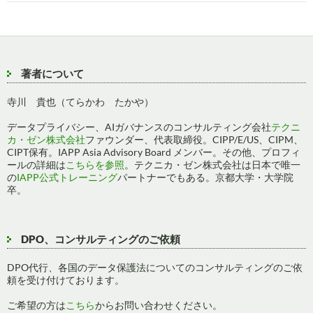
ゲ
ー
シ
著者について
ョ
寺川 貴也（てらかわ たかや）
ン
データプライバシー、AIガバナンスのコンサルティング会社
テクニ
カ・ゼン株式会社
ファウンダー、代表取締役。CIPP/E/US、CIPM、
CIPT保有。IAPP Asia Advisory Board メンバー。その他、プロフィ
ールの詳細は
こちらを参照
。テクニカ・ゼン株式会社は日本で唯一
の
IAPP公式トレーニング
パートナーでもある。京都大学・大学院
卒。
DPO、コンサルティングのご依頼
DPO代行、各国のデータ保護法についてのコンサルティングのご依
頼を受け付けております。
ご希望の方は
こちら
からお問い合わせください。