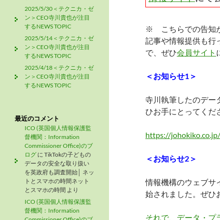
2025/5/30＜テクニカ・ゼ
ン＞CEO寺川貴也が注目
するNEWS TOPIC
※ こちらでの告知
2025/5/14＜テクニカ・ゼ
記事や情報提供も行っ
ン＞CEO寺川貴也が注目
で、ぜひ
会員サイト
するNEWS TOPIC
2025/4/18＜テクニカ・ゼ
＜お知らせ1＞
ン＞CEO寺川貴也が注目
するNEWS TOPIC
寺川執筆したのデー
ひお手にとってくだ
最近のコメント
ICO (英国個人情報保護監
https://johokiko.co.
督機関：Information
Commissioner Office)のブ
ログ
に
TikTokの子どもの
＜お知らせ2＞
データの安全な取り扱い
を英政府も調査開始│ ネッ
トとスマホの時間ネット
情報機構のウェブサ
とスマホの時間
より
始されました。ぜひ
ICO (英国個人情報保護監
督機関：Information
それで、データ・プ
Commissioner Office)のブ