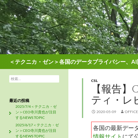
検
＜テクニカ・ゼン＞各国のデータプライバシー、AI
索
検
CSL
索:
【報告】
ティ・レ
最近の投稿
2025/7/4＜テクニカ・ゼ
2020-05-09
OFFIC
ン＞CEO寺川貴也が注目
するNEWS TOPIC
2025/6/17＜テクニカ・ゼ
各国の最新デー
ン＞CEO寺川貴也が注目
情報サイト
にて
するNEWS TOPIC