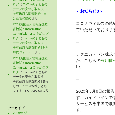
ログ
に
TikTokの子どもの
データの安全な取り扱い
＜お知らせ3
＞
を英政府も調査開始 │ 自
分経営の勧め
より
コロナウィルスの感
ICO (英国個人情報保護監
督機関：Information
ていただいておりま
Commissioner Office)のブ
ログ
に
TikTokの子どもの
—
データの安全な取り扱い
を英政府も調査開始 | 暗号
通貨ジャーナル
より
テクニカ・ゼン株式
ICO (英国個人情報保護監
た。こちらの
有用情
督機関：Information
い。
Commissioner Office)のブ
ログ
に
TikTokの子どもの
データの安全な取り扱い
—
を英政府も調査開始 | 暮ら
しのニュース速報まとめ
サイト KURASOKU
より
2020年5月8日の報
す。ガイドラインで
サービスを中国で展
アーカイブ
す。
2025年7月