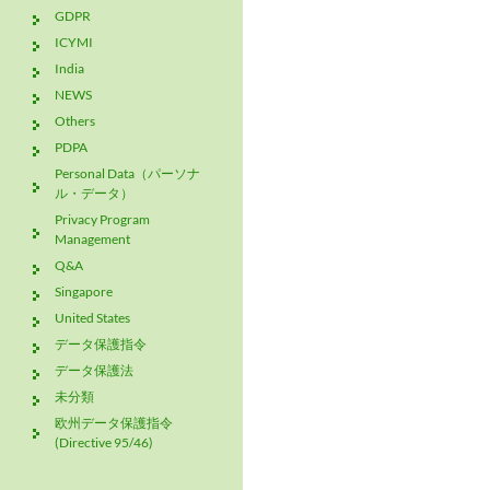
GDPR
ICYMI
India
NEWS
Others
PDPA
Personal Data（パーソナ
ル・データ）
Privacy Program
Management
Q&A
Singapore
United States
データ保護指令
データ保護法
未分類
欧州データ保護指令
(Directive 95/46)