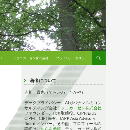
イト
テクニカ・ゼン株式会社
プライバシーポリシー
著者について
寺川 貴也（てらかわ たかや）
データプライバシー、AIガバナンスのコン
サルティング会社
テクニカ・ゼン株式会社
ファウンダー、代表取締役。CIPP/E/US、
CIPM、CIPT保有。IAPP Asia Advisory
Board メンバー。その他、プロフィールの
詳細は
こちらを参照
。テクニカ・ゼン株式