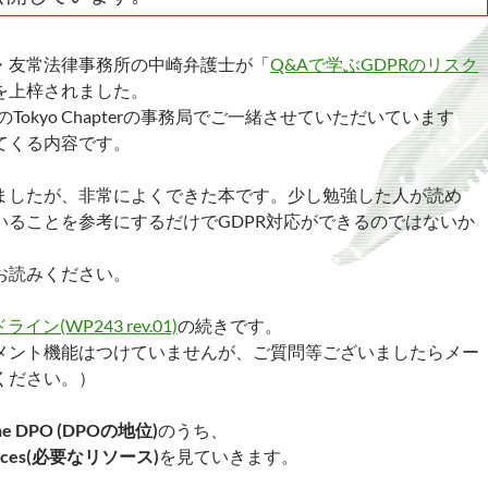
・友常法律事務所の中崎弁護士が「
Q&Aで学ぶGDPRのリスク
を上梓されました。
のTokyo Chapterの事務局でご一緒させていただいています
てくる内容です。
ましたが、非常によくできた本です。少し勉強した人が読め
いることを参考にするだけでGDPR対応ができるのではないか
お読みください。
イン(WP243 rev.01)
の続きです。
メント機能はつけていませんが、ご質問等ございましたらメー
ください。）
f the DPO (DPOの地位)
のうち、
sources(必要なリソース)
を見ていきます。