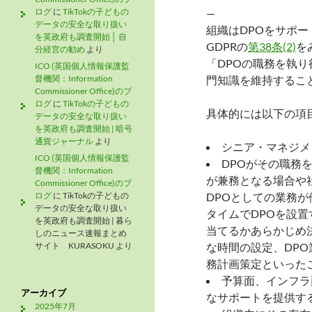
ログ
に
TikTokの子どもの
—
データの安全な取り扱い
組織はDPOをサポ
を英政府も調査開始 │ 自
GDPRの
第38条(2)
を
分経営の勧め
より
「DPOの職務を執
ICO (英国個人情報保護監
督機関：Information
門知識を維持するこ
Commissioner Office)のブ
ログ
に
TikTokの子どもの
具体的には以下の項
データの安全な取り扱い
を英政府も調査開始 | 暗号
通貨ジャーナル
より
シニア・マネジメ
ICO (英国個人情報保護監
DPOがその職務
督機関：Information
が兼務となる場合や
Commissioner Office)のブ
ログ
に
TikTokの子どもの
DPOとしての業務
データの安全な取り扱い
タイムでDPOを設
を英政府も調査開始 | 暮ら
当てるかあらかじめ
しのニュース速報まとめ
サイト KURASOKU
より
な時間の設定、DPO
務計画策定といった
予算面、インフラ
アーカイブ
なサポートを提供す
2025年7月