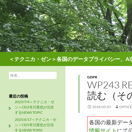
検
＜テクニカ・ゼン＞各国のデータプライバシー、AI
索
検
GDPR
索:
WP243 
読む（その
最近の投稿
2025/7/4＜テクニカ・ゼ
2018-05-07
OFFIC
ン＞CEO寺川貴也が注目
するNEWS TOPIC
2025/6/17＜テクニカ・ゼ
各国の最新デー
ン＞CEO寺川貴也が注目
情報サイト
にて
するNEWS TOPIC