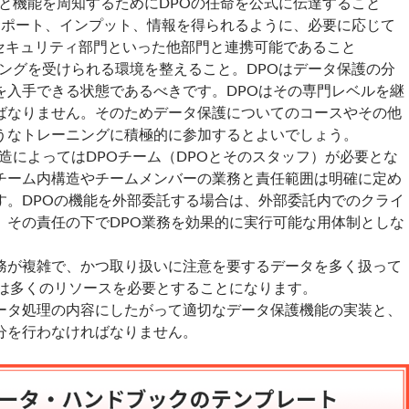
と機能を周知するためにDPOの任命を公式に伝達すること
サポート、インプット、情報を得られるように、必要に応じて
、セキュリティ部門といった他部門と連携可能であること
ングを受けられる環境を整えること。DPOはデータ保護の分
を入手できる状態であるべきです。DPOはその専門レベルを継
ばなりません。そのためデータ保護についてのコースやその他
うなトレーニングに積極的に参加するとよいでしょう。
造によってはDPOチーム（DPOとそのスタッフ）が必要とな
チーム内構造やチームメンバーの業務と責任範囲は明確に定め
す。DPOの機能を外部委託する場合は、外部委託内でのクライ
、その責任の下でDPO業務を効果的に実行可能な用体制としな
務が複雑で、かつ取り扱いに注意を要するデータを多く扱って
Oは多くのリソースを必要とすることになります。
ータ処理の内容にしたがって適切なデータ保護機能の実装と、
分を行わなければなりません。