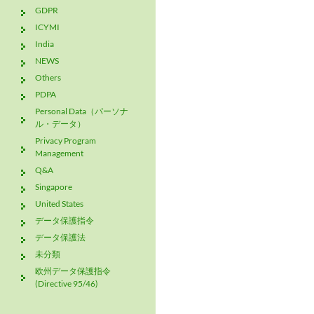
GDPR
ICYMI
India
NEWS
Others
PDPA
Personal Data（パーソナ
ル・データ）
Privacy Program
Management
Q&A
Singapore
United States
データ保護指令
データ保護法
未分類
欧州データ保護指令
(Directive 95/46)