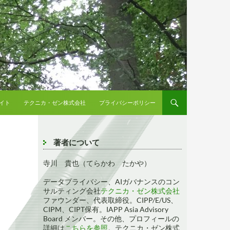
イト
テクニカ・ゼン株式会社
プライバシーポリシー
著者について
寺川 貴也（てらかわ たかや）
データプライバシー、AIガバナンスのコン
サルティング会社
テクニカ・ゼン株式会社
ファウンダー、代表取締役。CIPP/E/US、
CIPM、CIPT保有。IAPP Asia Advisory
Board メンバー。その他、プロフィールの
詳細は
こちらを参照
。テクニカ・ゼン株式