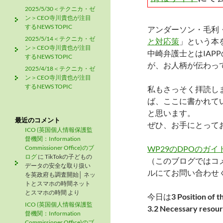
2025/5/30＜テクニカ・ゼ
ン＞CEO寺川貴也が注目
するNEWS TOPIC
アンダーソン・毛利
2025/5/14＜テクニカ・ゼ
と対応策
」という本
ン＞CEO寺川貴也が注目
中崎弁護士とはIAPP
するNEWS TOPIC
が、お人柄が伝わっ
2025/4/18＜テクニカ・ゼ
ン＞CEO寺川貴也が注目
するNEWS TOPIC
私もさっそく拝読し
ば、ここに書かれて
と思います。
最近のコメント
ぜひ、お手にとって
ICO (英国個人情報保護監
督機関：Information
Commissioner Office)のブ
WP29のDPOのガイドラ
ログ
に
TikTokの子どもの
（このブログではコ
データの安全な取り扱い
ルにてお問い合わせ
を英政府も調査開始│ ネッ
トとスマホの時間ネット
とスマホの時間
より
今日は
3 Position o
ICO (英国個人情報保護監
3.2 Necessary re
督機関：Information
Commissioner Office)のブ