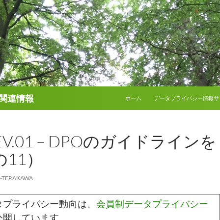
コンテンツへスキップ
関連情報
ホーム
データプライバシー情報サ
REV.01 – DPOのガイドラインを
11）
E-TERAKAWA
タプライバシー動向は、
会員制データプライバシー
公開しています。