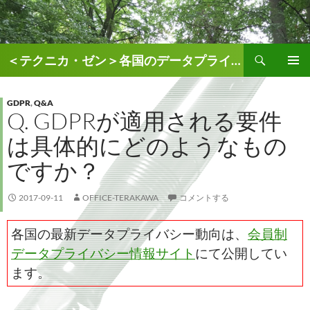
検
＜テクニカ・ゼン＞各国のデータプライバシー、AI関連情報
索
コ
メインメ
ン
ニュー
テ
GDPR
,
Q&A
Q. GDPRが適用される要件
ン
ツ
は具体的にどのようなもの
へ
ス
ですか？
キ
ッ
2017-09-11
OFFICE-TERAKAWA
コメントする
プ
各国の最新データプライバシー動向は、
会員制
データプライバシー情報サイト
にて公開してい
ます。